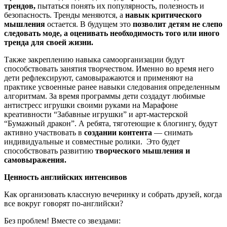
трендов,
пытаться понять их популярность, полезность и
безопасность. Тренды меняются, а
навык критического
мышления
остается. В будущем это
позволит детям не слепо
следовать моде, а оценивать необходимость того или иного
тренда для своей жизни.
Также закреплению навыка самоорганизации будут
способствовать занятия творчеством. Именно во время него
дети рефлексируют, самовыражаются и применяют на
практике усвоенные ранее навыки следования определенным
алгоритмам. За время программы дети создадут любимые
антистресс игрушки своими руками на Марафоне
креативности “Забавные игрушки” и арт-мастерской
“Бумажный дракон”. А ребята, тяготеющие к блогингу, будут
активно участвовать в
создании контента
— снимать
индивидуальные и совместные ролики. Это будет
способствовать развитию
творческого
мышления и
самовыражения.
Ценность английских интенсивов
Как организовать классную вечеринку и собрать друзей, когда
все вокруг говорят по-английски?
Без проблем! Вместе со звездами: