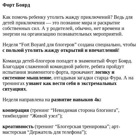
Форт Боярд
Как помочь ребенку утолить жажду приключений? Ведь для
детей приключения — это познание мира и раскрытие
собственных сил. А у родителей, обычно, нет времени и
энергии на организацию познавательных мероприятий.
Неделя “Fort Boyard для блогеров” создана специально, чтобы
с пользой утолить жажду открытий и впечатлений
!
Команда детей-блогеров попадет в знаменитый Форт Боярд.
Благодаря слаженной командной работе, ребята пройдут
испытания знаменитого форта, прокачают
логику и
системное мышление
, отгадывая загадки старца Фура. А на
тренингах
узнают как вести себя в экстремальных
ситуациях
.
Неделя направлена на
развитие навыков 4к:
кооперация
(тренинг “Невидимая сторона блогинга”,
тимбилдинг “Живой узел”);
креативность
(тренинг “Блогерская тренировка”; арт-
мастерская “Держатель для телефона”);