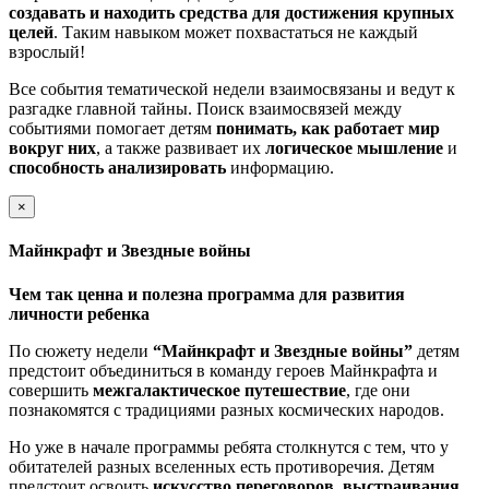
создавать и находить средства для достижения крупных
целей
. Таким навыком может похвастаться не каждый
взрослый!
Все события тематической недели взаимосвязаны и ведут к
разгадке главной тайны. Поиск взаимосвязей между
событиями помогает детям
понимать, как работает мир
вокруг них
, а также развивает их
логическое мышление
и
способность анализировать
информацию.
×
Майнкрафт и Звездные войны
Чем так ценна и полезна программа для развития
личности ребенка
По сюжету недели
“Майнкрафт и Звездные войны”
детям
предстоит объединиться в команду героев Майнкрафта и
совершить
межгалактическое
путешествие
, где они
познакомятся с традициями разных космических народов.
Но уже в начале программы ребята столкнутся с тем, что у
обитателей разных вселенных есть противоречия. Детям
предстоит освоить
искусство переговоров, выстраивания