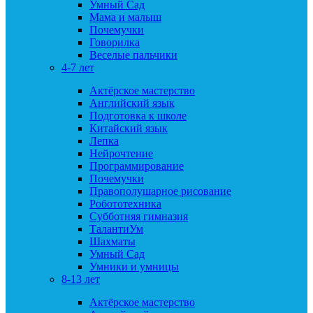
Умный Сад
Мама и малыш
Почемучки
Говорилка
Веселые пальчики
4-7 лет
Актёрское мастерство
Английский язык
Подготовка к школе
Китайский язык
Лепка
Нейрочтение
Программирование
Почемучки
Правополушарное рисование
Робототехника
Субботняя гимназия
ТалантиУм
Шахматы
Умный Сад
Умники и умницы
8-13 лет
Актёрское мастерство