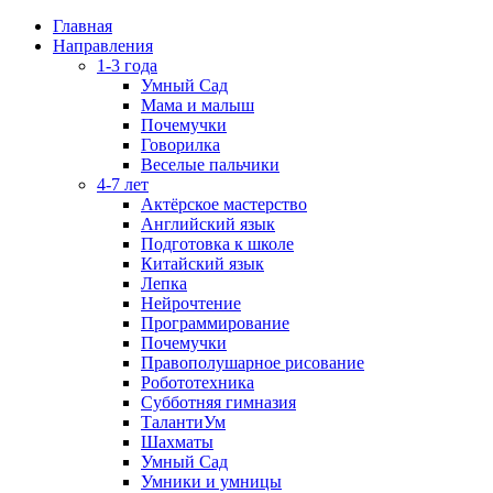
Главная
Направления
1-3 года
Умный Сад
Мама и малыш
Почемучки
Говорилка
Веселые пальчики
4-7 лет
Актёрское мастерство
Английский язык
Подготовка к школе
Китайский язык
Лепка
Нейрочтение
Программирование
Почемучки
Правополушарное рисование
Робототехника
Субботняя гимназия
ТалантиУм
Шахматы
Умный Сад
Умники и умницы