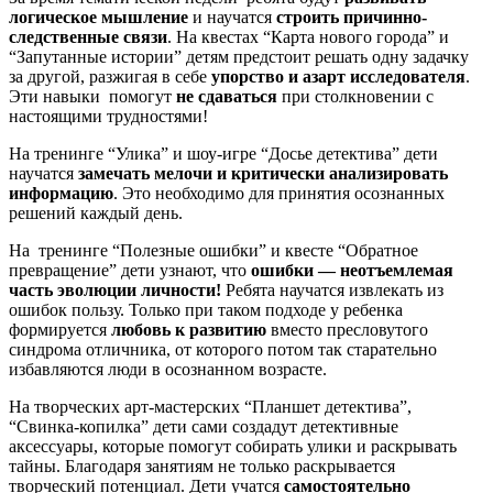
логическое мышление
и научатся
строить причинно-
следственные связи
. На квестах “Карта нового города” и
“Запутанные истории” детям предстоит решать одну задачку
за другой, разжигая в себе
упорство и азарт исследователя
.
Эти навыки помогут
не сдаваться
при столкновении с
настоящими трудностями!
На тренинге “Улика” и шоу-игре “Досье детектива” дети
научатся
замечать мелочи и критически анализировать
информацию
. Это необходимо для принятия осознанных
решений каждый день.
На тренинге “Полезные ошибки” и квесте “Обратное
превращение” дети узнают, что
ошибки — неотъемлемая
часть эволюции личности!
Ребята научатся извлекать из
ошибок пользу. Только при таком подходе у ребенка
формируется
любовь к развитию
вместо пресловутого
синдрома отличника, от которого потом так старательно
избавляются люди в осознанном возрасте.
На творческих арт-мастерских “Планшет детектива”,
“Свинка-копилка” дети сами создадут детективные
аксессуары, которые помогут собирать улики и раскрывать
тайны. Благодаря занятиям не только раскрывается
творческий потенциал. Дети учатся
самостоятельно