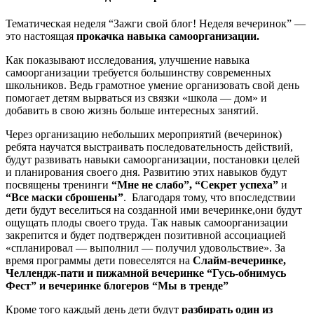
Тематическая неделя “Зажги свой блог! Неделя вечеринок” —
это настоящая
прокачка навыка самоорганизации.
Как показывают исследования, улучшение навыка
самоорганизации требуется большинству современных
школьников. Ведь грамотное умение организовать свой день
помогает детям вырваться из связки «школа — дом» и
добавить в свою жизнь больше интересных занятий.
Через организацию небольших мероприятий (вечеринок)
ребята научатся выстраивать последовательность действий,
будут развивать навыки самоорганизации, постановки целей
и планирования своего дня. Развитию этих навыков будут
посвящены тренинги
“Мне не слабо”, “Секрет успеха”
и
“Все маски сброшены”
. Благодаря тому, что впоследствии
дети будут веселиться на созданной ими вечеринке,они будут
ощущать плоды своего труда. Так навык самоорганизации
закрепится и будет подтвержден позитивной ассоциацией
«спланировал — выполнил — получил удовольствие». За
время программы дети повеселятся на
Слайм-вечеринке,
Челлендж-пати и пижамной вечеринке “Гусь-обнимусь
Фест” и вечеринке блогеров “Мы в тренде”
Кроме того каждый день дети будут
разбирать один из