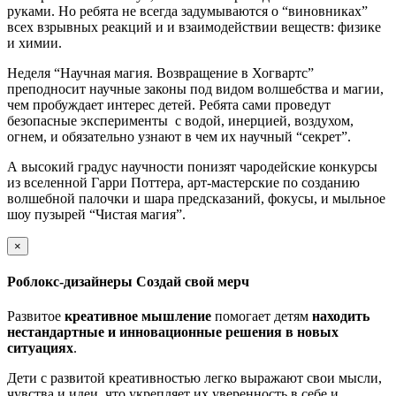
руками. Но ребята не всегда задумываются о “виновниках”
всех взрывных реакций и и взаимодействии веществ: физике
и химии.
Неделя “Научная магия. Возвращение в Хогвартс”
преподносит научные законы под видом волшебства и магии,
чем пробуждает интерес детей. Ребята сами проведут
безопасные эксперименты с водой, инерцией, воздухом,
огнем, и обязательно узнают в чем их научный “секрет”.
А высокий градус научности понизят чародейские конкурсы
из вселенной Гарри Поттера, арт-мастерские по созданию
волшебной палочки и шара предсказаний, фокусы, и мыльное
шоу пузырей “Чистая магия”.
×
Роблокс-дизайнеры Создай свой мерч
Развитое
креативное мышление
помогает детям
находить
нестандартные и инновационные решения в новых
ситуациях
.
Дети с развитой креативностью легко выражают свои мысли,
чувства и идеи, что укрепляет их уверенность в себе и