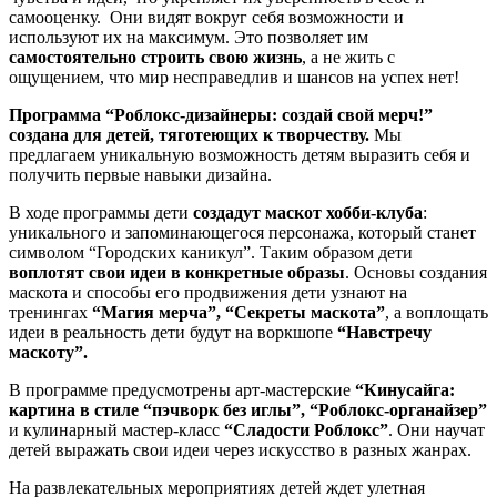
самооценку. Они видят вокруг себя возможности и
используют их на максимум. Это позволяет им
самостоятельно строить свою жизнь
, а не жить с
ощущением, что мир несправедлив и шансов на успех нет!
Программа “Роблокс-дизайнеры: создай свой мерч!”
создана для детей, тяготеющих к творчеству.
Мы
предлагаем уникальную возможность детям выразить себя и
получить первые навыки дизайна.
В ходе программы дети
создадут маскот хобби-клуба
:
уникального и запоминающегося персонажа, который станет
символом “Городских каникул”. Таким образом дети
воплотят свои идеи в конкретные образы
. Основы создания
маскота и способы его продвижения дети узнают на
тренингах
“Магия мерча”, “Секреты маскота”
, а воплощать
идеи в реальность дети будут на воркшопе
“Навстречу
маскоту”.
В программе предусмотрены арт-мастерские
“Кинусайга:
картина в стиле “пэчворк без иглы”, “Роблокс-органайзер”
и кулинарный мастер-класс
“Сладости Роблокс”
. Они научат
детей выражать свои идеи через искусство в разных жанрах.
На развлекательных мероприятиях детей ждет улетная