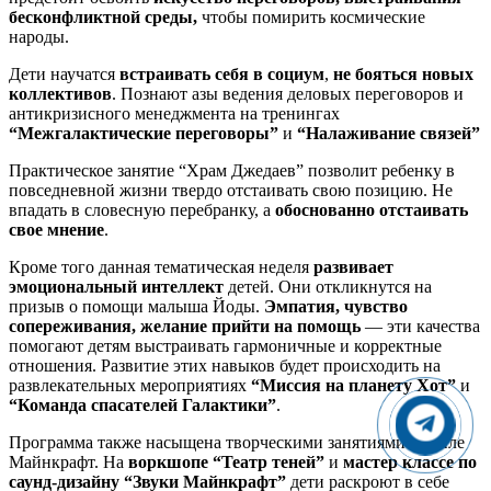
бесконфликтной среды,
чтобы помирить космические
народы.
Дети научатся
встраивать себя в социум
,
не бояться новых
коллективов
. Познают азы ведения деловых переговоров и
антикризисного менеджмента на тренингах
“Межгалактические переговоры”
и
“Налаживание связей”
Практическое занятие “Храм Джедаев” позволит ребенку в
повседневной жизни твердо отстаивать свою позицию. Не
впадать в словесную перебранку, а
обоснованно отстаивать
свое мнение
.
Кроме того данная тематическая неделя
развивает
эмоциональный интеллект
детей. Они откликнутся на
призыв о помощи малыша Йоды.
Эмпатия, чувство
сопереживания, желание прийти на помощь
— эти качества
помогают детям выстраивать гармоничные и корректные
отношения. Развитие этих навыков будет происходить на
развлекательных мероприятиях
“Миссия на планету Хот”
и
“Команда спасателей Галактики”
.
Программа также насыщена творческими занятиями в стиле
Майнкрафт. На
воркшопе “Театр теней”
и
мастер классе по
саунд-дизайну “Звуки Майнкрафт”
дети раскроют в себе