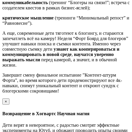
коммуникабельность
(тренинг “Блогеры на связи!”; встреча с
создателем квестов в рамках бизнес-яслей);
критическое мышление
(тренинги “Минимальный репост” и
“Равновесие”).
А еще, современные дети тяготеют к блогингу, и стараются
запечатлеть всё на камеру! Неделя “Форт Боярд для блогеров”
улучшит навыки поиска и съемки контента. Именно через
совместную съемку дети
узнают как кооперироваться и
коммуницировать в новой среде
,
научатся уверенно
выражать мысли
перед камерой, а значит, и в обычной
жизни.
Завершит смену финальное испытание ”Контент-штурм
Форта”, во время которого дети продемонстрируют все 4к-
навыки, снимут уникальный контент и откроют сундук с
блогерскими сокровищами!
×
Возвращение в Хогвартс Научная магия
Дети верят в невероятное, с радостью смотрят эффектные
эксперименты на Ютуб, и обожают проводить опыты своими