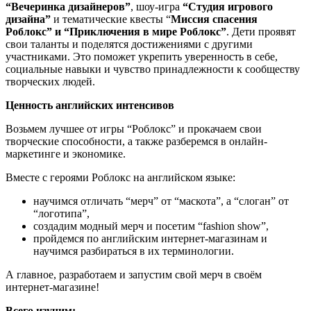
“Вечеринка дизайнеров”
, шоу-игра
“Студия игрового
дизайна”
и тематические квесты “
Миссия спасения
Роблокс” и “Приключения в мире Роблокс”
. Дети проявят
свои таланты и поделятся достижениями с другими
участниками. Это поможет укрепить уверенность в себе,
социальные навыки и чувство принадлежности к сообществу
творческих людей.
Ценность английских интенсивов
Возьмем лучшее от игры “Роблокс” и прокачаем свои
творческие способности, а также разберемся в онлайн-
маркетинге и экономике.
Вместе с героями Роблокс на английском языке:
научимся отличать “мерч” от “маскота”, а “слоган” от
“логотипа”,
создадим модный мерч и посетим “fashion show”,
пройдемся по английским интернет-магазинам и
научимся разбираться в их терминологии.
А главное, разработаем и запустим свой мерч в своём
интернет-магазине!
Всего изучим: